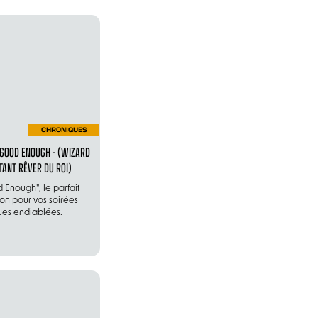
CHRONIQUES
 GOOD ENOUGH - (WIZARD
TANT RÊVER DU ROI)
Enough", le parfait
n pour vos soirées
ues endiablées.