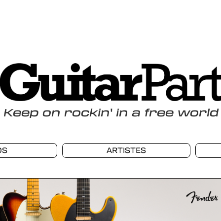
Keep
on
rockin
'
in a free world
OS
ARTISTES