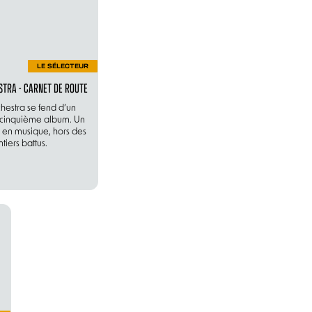
LE SÉLECTEUR
TRA - CARNET DE ROUTE
hestra se fend d’un
 cinquième album. Un
s en musique, hors des
ntiers battus.