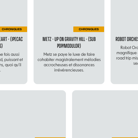
CHRONIQUES
CHRONIQUES
ART - (IPECAC
METZ - UP ON GRAVITY HILL - (SUB
ROBOT ORCHES
S)
POP/MODULOR)
Robot Orc
magnifique
 fois aussi
Metz se paye le luxe de faire
road trip mi
d, puissant et
cohabiter magistralement mélodies
se
s, quoi qu’il
accrocheuses et dissonances
.
irrévérencieuses.