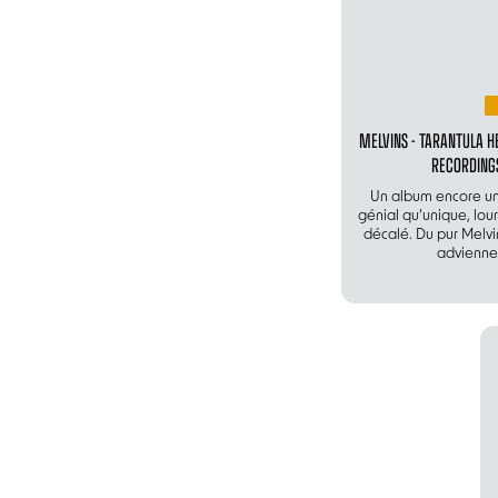
MELVINS - TARANTULA HE
RECORDING
Un album encore une
génial qu’unique, lour
décalé. Du pur Melvin
advienne