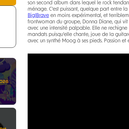
son second album dans lequel le rock tendanc
ménage. C’est puissant, quelque part entre la
Big|Brave
en moins expérimental, et terriblem
frontwoman du groupe, Donna Diane, qui vit
avec une intensité palpable. Elle ne rechigne 
mandats puisqu’elle chante, joue de la guitar
avec un synthé Moog à ses pieds. Passion et 
2026
let