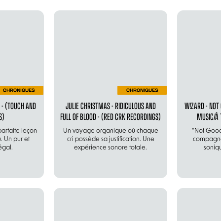
CHRONIQUES
CHRONIQUES
S - (TOUCH AND
JULIE CHRISTMAS - RIDICULOUS AND
W!ZARD - NOT
S)
FULL OF BLOOD - (RED CRK RECORDINGS)
MUSIC/À 
 parfaite leçon
Un voyage organique où chaque
"Not Good 
. Un pur et
cri possède sa justification. Une
compagno
égal.
expérience sonore totale.
soniq