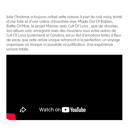
Julie Christmas a toujours cultivé cette science à part du rock noisy, teinté
d’une folie et d’une colère d’écorchée vive. Made Out Of Babies,
Battle Of Mice, le projet Mariner avec Cult Of Luna… que de réussites.
Son album solo, enregistré avec des musiciens issus entre autres de
Cult Of Luna (justement) et Candiria, est un flot d’émotions fortes à fleur
de peau que cette artiste unique retranscrit à la perfection, un voyage
organique où chaque cri possède sa justification. Une expérience
sonore totale.