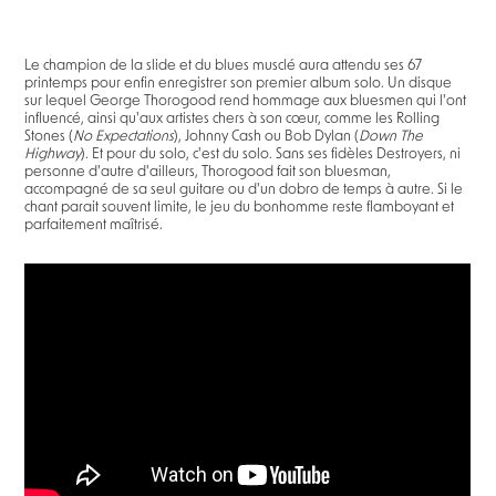
Le champion de la slide et du blues musclé aura attendu ses 67
printemps pour enfin enregistrer son premier album solo. Un disque
sur lequel George Thorogood rend hommage aux bluesmen qui l'ont
influencé, ainsi qu'aux artistes chers à son cœur, comme les Rolling
Stones (
No Expectations
), Johnny Cash ou Bob Dylan (
Down The
Highway
). Et pour du solo, c'est du solo. Sans ses fidèles Destroyers, ni
personne d'autre d'ailleurs, Thorogood fait son bluesman,
accompagné de sa seul guitare ou d'un dobro de temps à autre. Si le
chant parait souvent limite, le jeu du bonhomme reste flamboyant et
parfaitement maîtrisé.