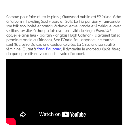
Comme pour faire durer le plaisir, Gunwood publie cet EP faisant écho
à l’album « Traveling Soul » paru en 2017. Le trio parisien y transcende
son folk-rock boisé et parfois, à cheval entre Irlande et Amérique, avec
six titres revisités à chaque fois avec un invité : le single
Rainchild
accueille ainsi leur « parrain » anglais Hugh Coltman (ils avaient fait sa
première partie au Trianon), Ben l’Oncle Soul apporte une touche…
soul (!), Electro Deluxe une couleur cuivrée, La Chica une sensualité
féminine. Quant à
Yarol Poupaud
, il dynamite le morceau
Rude Thing
de quelques riffs nerveux et d’un solo décapant.