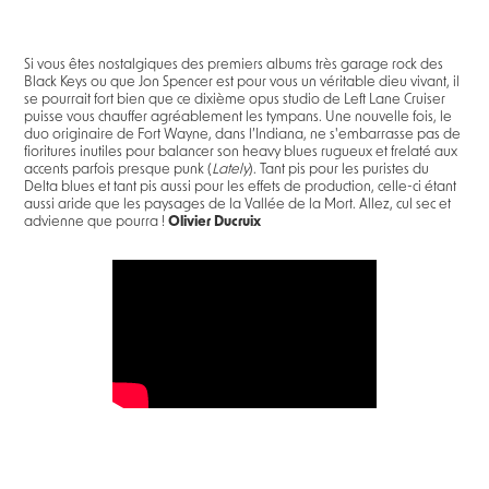
Si vous êtes nostalgiques des premiers albums très garage rock des
Black Keys ou que Jon Spencer est pour vous un véritable dieu vivant, il
se pourrait fort bien que ce dixième opus studio de Left Lane Cruiser
puisse vous chauffer agréablement les tympans. Une nouvelle fois, le
duo originaire de Fort Wayne, dans l’Indiana, ne s'embarrasse pas de
fioritures inutiles pour balancer son heavy blues rugueux et frelaté aux
accents parfois presque punk (
Lately
). Tant pis pour les puristes du
Delta blues et tant pis aussi pour les effets de production, celle-ci étant
aussi aride que les paysages de la Vallée de la Mort. Allez, cul sec et
advienne que pourra !
Olivier Ducruix