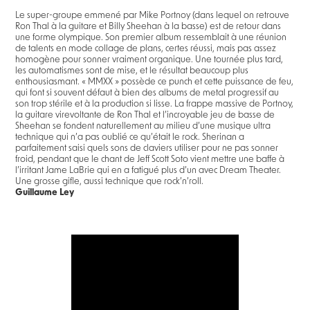
Le super-groupe emmené par Mike Portnoy (dans lequel on retrouve
Ron Thal à la guitare et Billy Sheehan à la basse) est de retour dans
une forme olympique. Son premier album ressemblait à une réunion
de talents en mode collage de plans, certes réussi, mais pas assez
homogène pour sonner vraiment organique. Une tournée plus tard,
les automatismes sont de mise, et le résultat beaucoup plus
enthousiasmant. « MMXX » possède ce punch et cette puissance de feu,
qui font si souvent défaut à bien des albums de metal progressif au
son trop stérile et à la production si lisse. La frappe massive de Portnoy,
la guitare virevoltante de Ron Thal et l’incroyable jeu de basse de
Sheehan se fondent naturellement au milieu d’une musique ultra
technique qui n’a pas oublié ce qu’était le rock. Sherinan a
parfaitement saisi quels sons de claviers utiliser pour ne pas sonner
froid, pendant que le chant de Jeff Scott Soto vient mettre une baffe à
l’irritant Jame LaBrie qui en a fatigué plus d’un avec Dream Theater.
Une grosse gifle, aussi technique que rock’n’roll.
Guillaume Ley