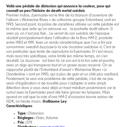
Voilà une pédale de distorsion qui annonce la couleur, pour qui
connaît un peu l’histoire du death metal suédois
.
Premier indice,
Eyemaster
est le titre de la chanson d’ouverture de
l’album « Wolverine Blues » du cultissime groupe Entombed, sorti en
1993. Second point, la police de caractères utilisée sur cette pédale est
la même que celle qu’on retrouve sur la pochette dudit album. Si
avec ça, on n’est pas fixé... Le secret du son suédois de l’époque
résidait principalement dans l’utilisation de la Boss HM-2, produite
entre 1983 et 1991. Avec un rendu caractéristique que l’on a fini par
surnommer
swedish buzzsaw
(« la scie circulaire suédoise »). C’est ce
son particulier que tente de reproduire la Eyemaster. Et c’est réussi,
mais aussi très spécifique, voire limité (en même temps, on s’en
doutait). Le
buzzsaw
est bien là. Le son est à la fois sale et punchy,
avec un aigu qui transperce tout et un grave assez resserré. On se
rapproche plutôt de l’Entombed d’avant « Wolverine Blues » («
Clandestine » sorti en 1991), qui a plus de gain et un côté plus nasillard.
Finalement, le seul vrai problème de cette pédale, c’est de ne pas
avoir d’égalisation ni de tonalité pour s’adapter à votre ampli.
Attention donc si vous avez déjà un haut-médium proéminent, car le
cumul avec la Eyemaster peut vite faire grincer les tympans. Mais
quand on sait que la cote d’une HM-2 d’occasion tourne autour de
150€, on hésite moins.
Guillaume Ley
Caractéristiques
Type :
Distorsion
Réglages :
Gain, Volume
Prix :
57€