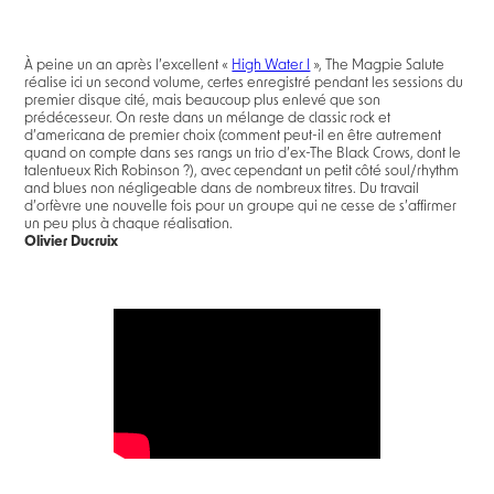
À peine un an après l’excellent «
High Water I
», The Magpie Salute
réalise ici un second volume, certes enregistré pendant les sessions du
premier disque cité, mais beaucoup plus enlevé que son
prédécesseur. On reste dans un mélange de classic rock et
d’americana de premier choix (comment peut-il en être autrement
quand on compte dans ses rangs un trio d’ex-The Black Crows, dont le
talentueux Rich Robinson ?), avec cependant un petit côté soul/rhythm
and blues non négligeable dans de nombreux titres. Du travail
d’orfèvre une nouvelle fois pour un groupe qui ne cesse de s’affirmer
un peu plus à chaque réalisation.
Olivier Ducruix