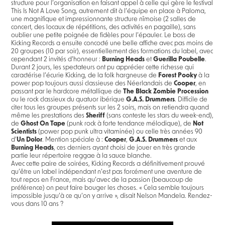
structure pour l’organisation en faisant appel à celle qui gère le festival
This Is Not A Love Song, autrement dit à l’équipe en place à Paloma,
une magnifique et impressionnante structure nîmoise (2 salles de
concert, des locaux de répétitions, des activités en pagaille), sans
oublier une petite poignée de fidèles pour l’épauler. Le boss de
Kicking Records a ensuite concocté une belle affiche avec pas moins de
20 groupes (10 par soir), essentiellement des formations du label, avec
cependant 2 invités d’honneur :
Burning Heads
et
Guerilla Poubelle
.
Durant 2 jours, les spectateurs ont pu apprécier cette richesse qui
caractérise l’écurie Kicking, de la folk hargneuse de
Forest Pooky
à la
power pop toujours aussi classieuse des Néerlandais de
Cooper
, en
passant par le hardcore métallique de
The Black Zombie Procession
ou le rock classieux du quatuor ibérique
G.A.S. Drummers
. Difficile de
citer tous les groupes présents sur les 2 soirs, mais on retiendra quand
même les prestations des
Sheriff
(sans conteste les stars du week-end),
de
Ghost On Tape
(punk rock à forte tendance mélodique), de
Not
Scientists
(power pop punk ultra vitaminée) ou celle très années 90
d’
Un Dolor
. Mention spéciale à :
Cooper
,
G.A.S. Drummers
et aux
Burning Heads
, ces derniers ayant choisi de jouer en très grande
partie leur répertoire reggae à la sauce blanche.
Avec cette paire de soirées, Kicking Records a définitivement prouvé
qu’être un label indépendant n’est pas forcément une aventure de
tout repos en France, mais qu’avec de la passion (beaucoup de
préférence) on peut faire bouger les choses. « Cela semble toujours
impossible jusqu’à ce qu’on y arrive », disait Nelson Mandela. Rendez-
vous dans 10 ans ?