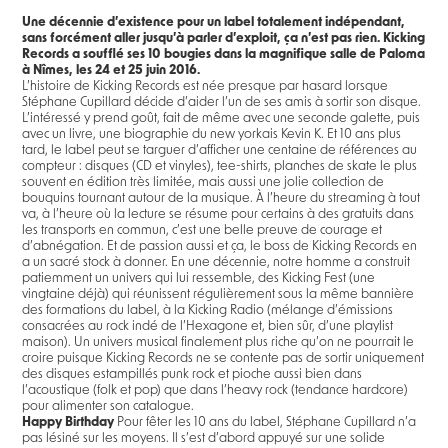
Une décennie d’existence pour un label totalement indépendant,
sans forcément aller jusqu’à parler d’exploit, ça n’est pas rien. Kicking
Records a soufflé ses 10 bougies dans la magnifique salle de Paloma
à Nîmes, les 24 et 25 juin 2016.
L’histoire de Kicking Records est née presque par hasard lorsque
Stéphane Cupillard décide d’aider l’un de ses amis à sortir son disque.
L’intéressé y prend goût, fait de même avec une seconde galette, puis
avec un livre, une biographie du new yorkais Kevin K. Et 10 ans plus
tard, le label peut se targuer d’afficher une centaine de références au
compteur : disques (CD et vinyles), tee-shirts, planches de skate le plus
souvent en édition très limitée, mais aussi une jolie collection de
bouquins tournant autour de la musique. À l’heure du streaming à tout
va, à l’heure où la lecture se résume pour certains à des gratuits dans
les transports en commun, c’est une belle preuve de courage et
d’abnégation. Et de passion aussi et ça, le boss de Kicking Records en
a un sacré stock à donner. En une décennie, notre homme a construit
patiemment un univers qui lui ressemble, des Kicking Fest (une
vingtaine déjà) qui réunissent régulièrement sous la même bannière
des formations du label, à la Kicking Radio (mélange d’émissions
consacrées au rock indé de l’Hexagone et, bien sûr, d’une playlist
maison). Un univers musical finalement plus riche qu’on ne pourrait le
croire puisque Kicking Records ne se contente pas de sortir uniquement
des disques estampillés punk rock et pioche aussi bien dans
l’acoustique (folk et pop) que dans l’heavy rock (tendance hardcore)
pour alimenter son catalogue.
Happy Birthday
Pour fêter les 10 ans du label, Stéphane Cupillard n’a
pas lésiné sur les moyens. Il s’est d’abord appuyé sur une solide