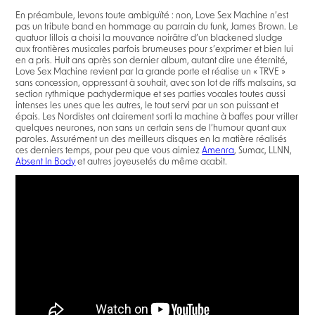
En préambule, levons toute ambiguïté : non, Love Sex Machine n’est
pas un tribute band en hommage au parrain du funk, James Brown. Le
quatuor lillois a choisi la mouvance noirâtre d’un blackened sludge
aux frontières musicales parfois brumeuses pour s’exprimer et bien lui
en a pris. Huit ans après son dernier album, autant dire une éternité,
Love Sex Machine revient par la grande porte et réalise un « TRVE »
sans concession, oppressant à souhait, avec son lot de riffs malsains, sa
section rythmique pachydermique et ses parties vocales toutes aussi
intenses les unes que les autres, le tout servi par un son puissant et
épais. Les Nordistes ont clairement sorti la machine à baffes pour vriller
quelques neurones, non sans un certain sens de l’humour quant aux
paroles. Assurément un des meilleurs disques en la matière réalisés
ces derniers temps, pour peu que vous aimiez
Amenra
, Sumac, LLNN,
Absent In Body
et autres joyeusetés du même acabit.