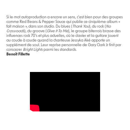
Si le mot autoproduction a encore un sens, c’est bien pour des groupes
comme Red Beans & Pepper Sauce qui publie ce cinquième album «
fait maison », dans son studio. Du blues (
Thank You
), du rock (
No
Crossroads
), du groove (
Give It To Me
), le groupe biterrois brasse des
influences rock 70’s et plus actuelles, où le clavier et la guitare jouent
au coude à coude quand la chanteuse Jessyka Aké apporte un
supplément de soul. Leur reprise personnelle de Gary Clark Jr finit par
consacrer
Bright Lights
parmi les standards.
Benoît Fillette