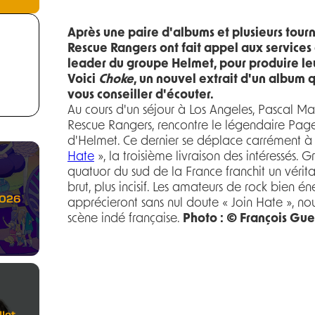
Après une paire d'albums et plusieurs tour
Rescue Rangers ont fait appel aux services 
leader du groupe Helmet, pour produire leu
Voici
Choke
, un nouvel extrait d'un album
vous conseiller d'écouter.
Au cours d'un séjour à Los Angeles, Pascal Mas
Rescue Rangers, rencontre le légendaire Page
d'Helmet. Ce dernier se déplace carrément à 
Hate
», la troisième livraison des intéressés. 
quatuor du sud de la France franchit un vérita
brut, plus incisif. Les amateurs de rock bien én
2026
apprécieront sans nul doute « Join Hate », no
scène indé française.
Photo : © François Gue
let