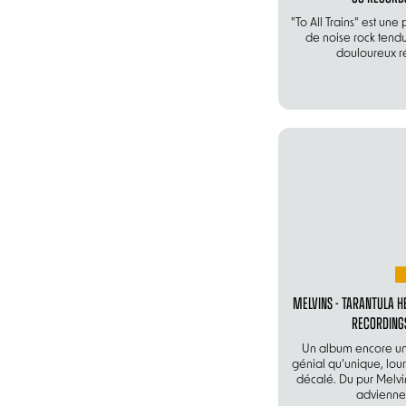
"To All Trains" est une
de noise rock tendu
douloureux r
MELVINS - TARANTULA HE
RECORDING
Un album encore une
génial qu’unique, lour
décalé. Du pur Melvin
advienne