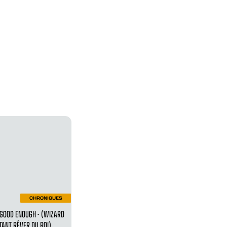
CHRONIQUES
 GOOD ENOUGH - (WIZARD
TANT RÊVER DU ROI)