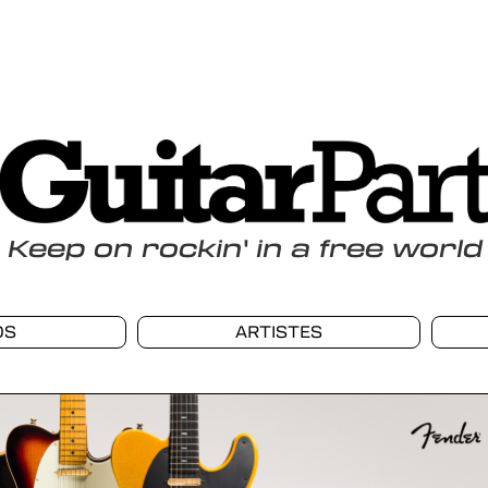
Keep
on
rockin
'
in a free world
OS
ARTISTES