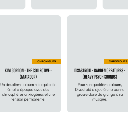
CHRONIQUES
CHRONIQUES
KIM GORDON - THE COLLECTIVE -
DISASTROID - GARDEN CREATURES -
(MATADOR)
(HEAVY PSYCH SOUNDS)
Un deuxième album solo qui colle
Pour son quatrième album,
à notre époque avec des
Disastroid a ajouté une bonne
atmosphères anxiogènes et une
grosse dose de grunge à sa
tension permanente.
musique.