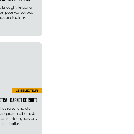
Enough", le parfait
n pour vos soirées
ues endiablées.
LE SÉLECTEUR
TRA - CARNET DE ROUTE
hestra se fend d’un
 cinquième album. Un
s en musique, hors des
ntiers battus.