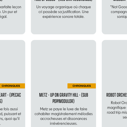
 parfaite leçon
Un voyage organique où chaque
"Not Good 
. Un pur et
cri possède sa justification. Une
compagno
égal.
expérience sonore totale.
soniq
CHRONIQUES
CHRONIQUES
ART - (IPECAC
METZ - UP ON GRAVITY HILL - (SUB
ROBOT ORCHES
S)
POP/MODULOR)
Robot Orc
magnifique
 fois aussi
Metz se paye le luxe de faire
road trip mi
d, puissant et
cohabiter magistralement mélodies
se
s, quoi qu’il
accrocheuses et dissonances
.
irrévérencieuses.