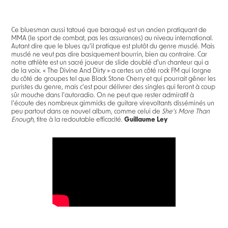
Ce bluesman aussi tatoué que baraqué est un ancien pratiquant de
MMA (le sport de combat, pas les assurances) au niveau international.
Autant dire que le blues qu'il pratique est plutôt du genre musclé. Mais
musclé ne veut pas dire basiquement bourrin, bien au contraire. Car
notre athlète est un sacré joueur de slide doublé d'un chanteur qui a
de la voix. « The Divine And Dirty » a certes un côté rock FM qui lorgne
du côté de groupes tel que Black Stone Cherry et qui pourrait gêner les
puristes du genre, mais c'est pour délivrer des singles qui feront à coup
sûr mouche dans l'autoradio. On ne peut que rester admiratif à
l'écoute des nombreux gimmicks de guitare virevoltants disséminés un
peu partout dans ce nouvel album, comme celui de
She's More Than
Enough
, titre à la redoutable efficacité.
Guillaume Ley