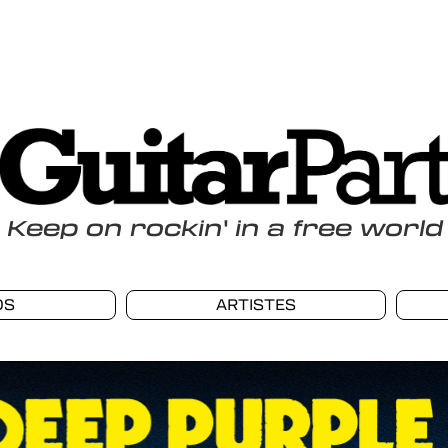
Keep
on
rockin
'
in a free world
OS
ARTISTES