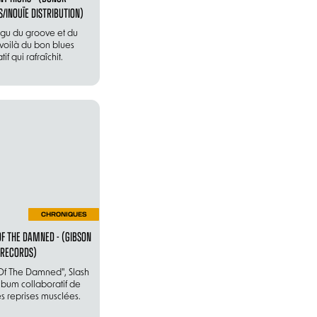
/INOUÏE DISTRIBUTION)
igu du groove et du
voilà du bon blues
tif qui rafraîchit.
CHRONIQUES
OF THE DAMNED - (GIBSON
RECORDS)
Of The Damned", Slash
bum collaboratif de
es reprises musclées.