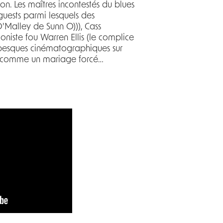
on. Les maîtres incontestés du blues
guests parmi lesquels des
Malley de Sunn O))), Cass
niste fou Warren Ellis (le complice
abesques cinématographiques sur
ner comme un mariage forcé…