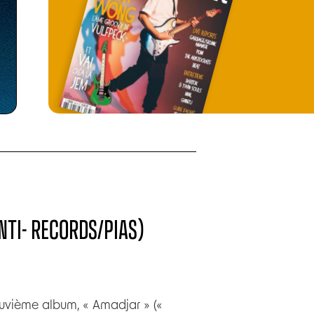
NTI- RECORDS/PIAS)
neuvième album, « Amadjar » («