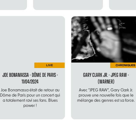
LIVE
CHRONIQUES
JOE BONAMASSA - DÔME DE PARIS -
GARY CLARK JR. - JPEG RAW -
11/04/2024
(WARNER)
Joe Bonamassa était de retour au
Avec "JPEG RAW", Gary Clark Jr.
Dôme de Paris pour un concert qui
prouve une nouvelle fois que le
a totalement ravi ses fans. Blues
mélange des genres est sa force.
power !