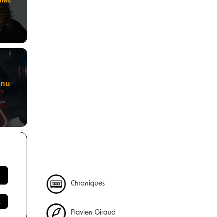
enu
Chroniques
Flavien Giraud