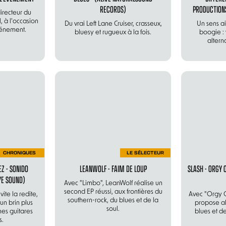
RECORDS)
PRODUCTIONS
irecteur du
, à l'occasion
Du vrai Left Lane Cruiser, crasseux,
Un sens a
vénement.
bluesy et rugueux à la fois.
boogie : 
alterna
CHRONIQUES
LE SÉLECTEUR
Z - SONIDO
LEANWOLF - FAIM DE LOUP
SLASH - ORGY 
YE SOUND)
Avec "Limbo", LeanWolf réalise un
second EP réussi, aux frontières du
te la redite,
Avec "Orgy 
southern-rock, du blues et de la
n brin plus
propose al
soul.
nes guitares
blues et d
s.