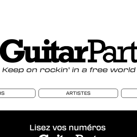
Keep
on
rockin
'
in a free world
OS
ARTISTES