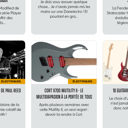
SIQUE
Je dois vous avouer quelque
chose... Je n’avais jamais mis les
Modified de
La Fender
mains sur une Danelectro ! Et
 série Player
Stratocaster
pourtant en gra...
ffrir des
évoluti
s...
légend
ÉLECTRIQUES
ÉLECTRIQUES
 DE PAUL REED
CORT X700 MUTILITY II - LE
10 GUITAR
MULTIDIAPASION À LA PORTÉE DE TOUS
Le choix d’
n’est jamai
stoire de la
Après plusieurs semaines avec
donc notr
ie créatif de
cette Mutility II, un seul regret :
th !
devoir la rendre à Cort.