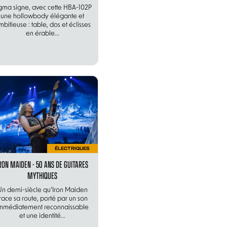
gma signe, avec cette HBA-102P
une hollowbody élégante et
bitieuse : table, dos et éclisses
en érable...
ÉLECTRIQUES
RON MAIDEN - 50 ANS DE GUITARES
MYTHIQUES
Un demi-siècle qu’Iron Maiden
trace sa route, porté par un son
mmédiatement reconnaissable
et une identité...