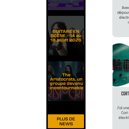
Avec
dépouss
électr
GUITARE EN
SCÈNE - 14 au
18 juillet 2026
The
Aristocrats, un
groupe devenu
incontournable
CORT
J’ai un
Cort
PLUS DE
électr
NEWS