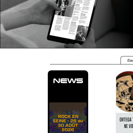
Éle
MATOS
NEWS
ROCK EN
ORTEGA 
SEINE - 26 au
30 AOÛT
NE VI
2026