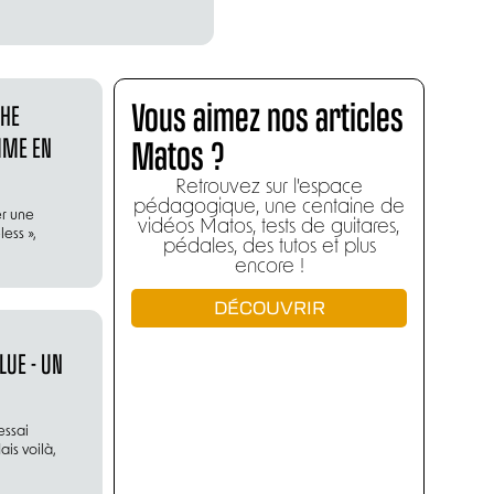
Vous aimez nos articles
THE
Matos ?
MME EN
Retrouvez sur l'espace
pédagogique, une centaine de
er une
vidéos Matos, tests de guitares,
less »,
pédales, des tutos et plus
encore !
DÉCOUVRIR
LUE - UN
essai
is voilà,