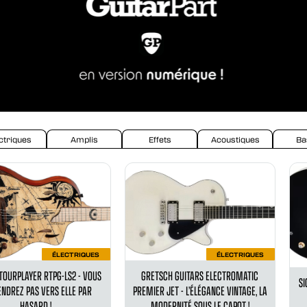
ctriques
Amplis
Effets
Acoustiques
Ba
ÉLECTRIQUES
ÉLECTRIQUES
TOURPLAYER RTPG-LS2 - VOUS
GRETSCH GUITARS ELECTROMATIC
SI
ENDREZ PAS VERS ELLE PAR
PREMIER JET - L’ÉLÉGANCE VINTAGE, LA
HASARD !
MODERNITÉ SOUS LE CAPOT !