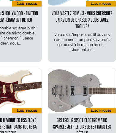
ÉLECTRIQUES
ÉLECTRIQUES
SLS HOLLYWOOD - FINITION
VOLA VASTI 7 PDM J3 - VOUS CHERCHIEZ
TEMPÉRAMENT DE FEU
UN AVION DE CHASSE ? VOUS L’AVEZ
TROUVÉ !
e double système push-
paire de micro double
Vola a su s’imposer au fil des ans
Ficherman Fluence
comme une marque à suivre dès
ern, nous...
qu’on est à la recherche d’un
instrument san...
ÉLECTRIQUES
ÉLECTRIQUES
R II MODIFIED HSS FLOYD
GRETSCH G 5230T ELECTROMATIC
PERSTRAT DANS TOUTE SA
SPARKLE JET - LE DIABLE EST DANS LES