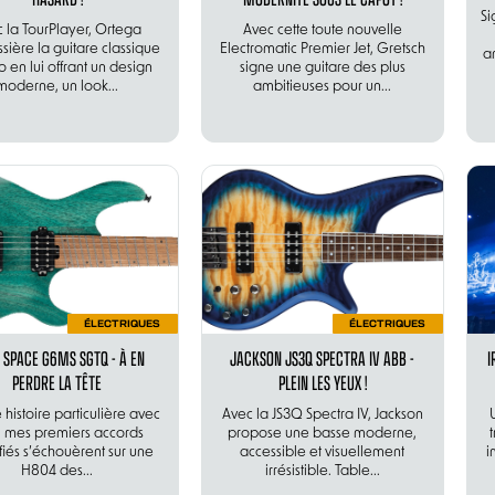
Si
 la TourPlayer, Ortega
Avec cette toute nouvelle
ière la guitare classique
Electromatic Premier Jet, Gretsch
am
o en lui offrant un design
signe une guitare des plus
moderne, un look...
ambitieuses pour un...
ÉLECTRIQUES
ÉLECTRIQUES
 SPACE G6MS SGTQ - À EN
JACKSON JS3Q SPECTRA IV ABB -
I
PERDRE LA TÊTE
PLEIN LES YEUX !
e histoire particulière avec
Avec la JS3Q Spectra IV, Jackson
 : mes premiers accords
propose une basse moderne,
ifiés s’échouèrent sur une
accessible et visuellement
i
H804 des...
irrésistible. Table...