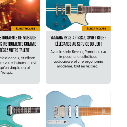
ÉLECTRIQUES
ÉLECTRIQUES
NSTRUMENTS DE MUSIQUE
YAMAHA REVSTAR RSS20 SWIFT BLUE -
VOS INSTRUMENTS COMME
L’ÉLÉGANCE AU SERVICE DU JEU !
TÉGEZ VOTRE TALENT
Avec la série Revstar, Yamaha a su
imposer une esthétique
ofessionnels, étudiants
audacieuse et une ergonomie
 : votre instrument est
moderne, tout en respec...
 qu’un simple objet.
Verspi...