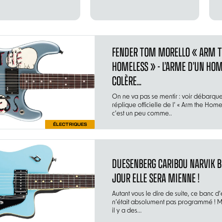
FENDER TOM MORELLO « ARM 
HOMELESS » - L’ARME D’UN HO
COLÈRE...
On ne va pas se mentir : voir débarqu
réplique officielle de l’ « Arm the Home
c’est un peu comme..
ÉLECTRIQUES
DUESENBERG CARIBOU NARVIK B
JOUR ELLE SERA MIENNE !
Autant vous le dire de suite, ce banc d’
n’était absolument pas programmé ! Ma
il y a des...