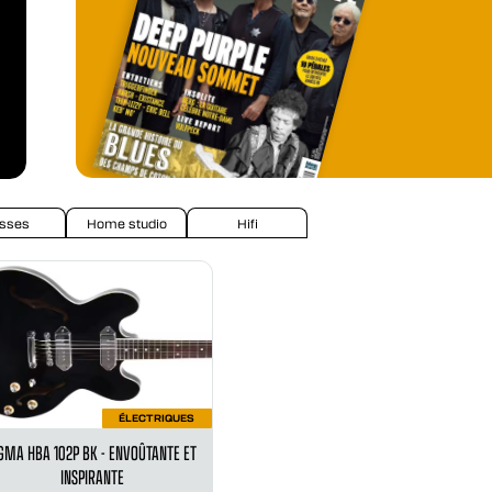
sses
Home studio
Hifi
ÉLECTRIQUES
GMA HBA 102P BK - ENVOÛTANTE ET
INSPIRANTE