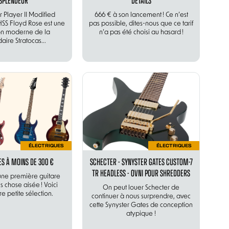
SPLENDEUR
DÉTAILS
 Player II Modified
666 € à son lancement ! Ce n’est
 HSS Floyd Rose est une
pas possible, dites-nous que ce tarif
on moderne de la
n’a pas été choisi au hasard !
aire Stratocas...
ÉLECTRIQUES
ÉLECTRIQUES
ES À MOINS DE 300 €
SCHECTER - SYNYSTER GATES CUSTOM-7
TR HEADLESS - OVNI POUR SHREDDERS
une première guitare
s chose aisée ! Voici
On peut louer Schecter de
e petite sélection.
continuer à nous surprendre, avec
cette Synyster Gates de conception
atypique !