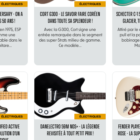
ÉLECTRIQUES
ÉLECTRIQUES
ERSARY - ON A
CORT G300 - LE SAVOIR FAIRE CORÉEN
SCHECTER C-1 
 50 ANS !
DANS TOUTE SA SPLENDEUR !
GLACIER, 
en 1975, ESP
Avec la G300, Cort signe une
Attiré par l
omme une
entrée remarquée dans le segment
pull et la 
able dans le
des super-Strats milieu de gamme.
bobinage 
tare...
Ce modèle...
Mod
ÉLECTRIQUES
ÉLECTRIQUES
IFIED ACTIVE
DANELECTRO 59M NOS+ - LA LÉGENDE
FENDER PLAYE
OLUTION D’UN
REVISITÉE À TOUT PETIT PRIX !
ROSE - LA SU