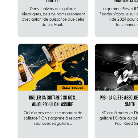
LIMITÉE !
IMMENSE CLAS
Dans l’univers des guitares
La gamme Player II 
électriques, peu de noms résonnent
Fender s’appuie sur la
avec autant de puissance que celui
II de 2024 pour o
de Les Paul...
fonctionnalité
ÉLECTRIQUES
BRÛLER SA GUITARE ? SO 60’S…
PRS - LA QUÊTE ABSOLUE
AUJOURD’HUI, ON L’ASSURE !
SMITH
Qui n’a pas connu ce moment de
40 ans à marquer l’hi
solitude ? On s’apprête à repartir
guitare ! Grâce au gén
seul avec sa guitare...
Paul Reed Smi