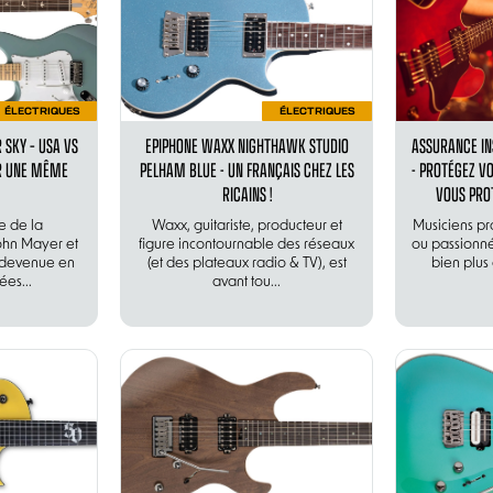
ÉLECTRIQUES
ÉLECTRIQUES
 SKY – USA VS
EPIPHONE WAXX NIGHTHAWK STUDIO
ASSURANCE I
UR UNE MÊME
PELHAM BLUE - UN FRANÇAIS CHEZ LES
- PROTÉGEZ 
RICAINS !
VOUS PRO
ée de la
Waxx, guitariste, producteur et
Musiciens pr
John Mayer et
figure incontournable des réseaux
ou passionnés
t devenue en
(et des plateaux radio & TV), est
bien plus
es...
avant tou...